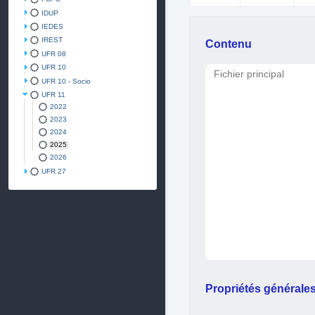
IDUP
IEDES
IREST
Contenu
UFR 08
UFR 10
Fichier principal
UFR 10 - Socio
UFR 11
2022
2023
2024
2025
2026
UFR 27
Propriétés générale