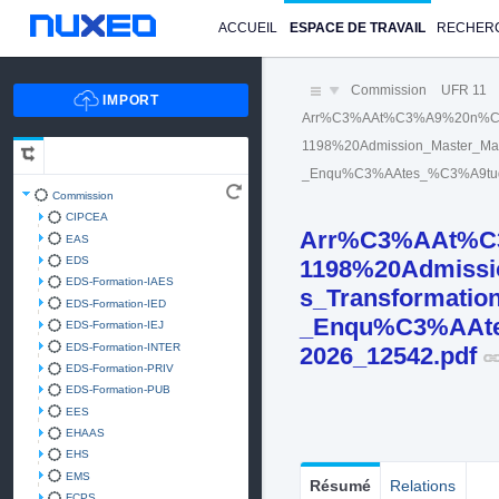
ACCUEIL
ESPACE DE TRAVAIL
RECHER
Commission
UFR 11
Arr%C3%AAt%C3%A9%20n%C
1198%20Admission_Master_Mas
_Enqu%C3%AAtes_%C3%A9tude
Commission
CIPCEA
Arr%C3%AAt%C
EAS
EDS
1198%20Admissio
EDS-Formation-IAES
s_Transformati
EDS-Formation-IED
_Enqu%C3%AAtes
EDS-Formation-IEJ
EDS-Formation-INTER
2026_12542.pdf
EDS-Formation-PRIV
EDS-Formation-PUB
EES
EHAAS
EHS
EMS
Résumé
Relations
FCPS