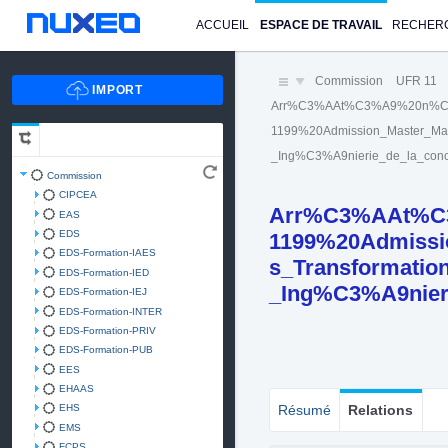
ACCUEIL
ESPACE DE TRAVAIL
RECHER
Commission
UFR 11
Arr%C3%AAt%C3%A9%20n%C
1199%20Admission_Master_Mas
_Ing%C3%A9nierie_de_la_conc
Commission
CIPCEA
Arr%C3%AAt%C
EAS
EDS
1199%20Admissio
EDS-Formation-IAES
s_Transformati
EDS-Formation-IED
_Ing%C3%A9nieri
EDS-Formation-IEJ
EDS-Formation-INTER
EDS-Formation-PRIV
EDS-Formation-PUB
EES
EHAAS
EHS
Résumé
Relations
EMS
FCPS