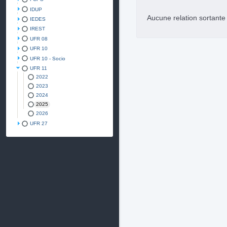
IDUP
Aucune relation sortant
IEDES
IREST
UFR 08
UFR 10
UFR 10 - Socio
UFR 11
2022
2023
2024
2025
2026
UFR 27