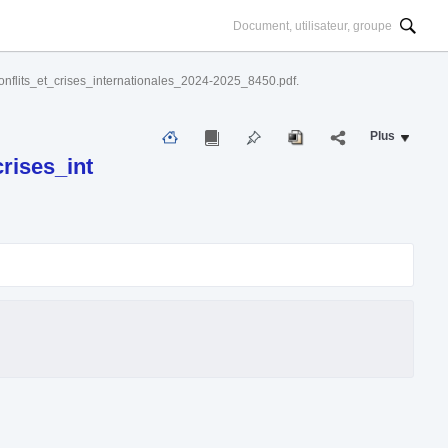
nflits_et_crises_internationales_2024-2025_8450.pdf.
Plus
rises_int