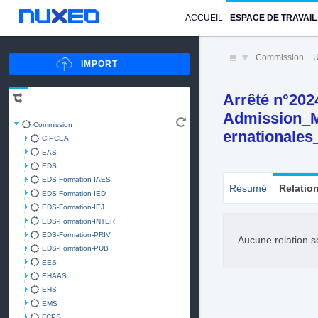
ACCUEIL
ESPACE DE TRAVAIL
Commission
U
Arrêté n°202
Admission_Ma
Commission
ernationales
CIPCEA
EAS
EDS
EDS-Formation-IAES
Résumé
Relatio
EDS-Formation-IED
EDS-Formation-IEJ
EDS-Formation-INTER
EDS-Formation-PRIV
Aucune relation s
EDS-Formation-PUB
EES
EHAAS
EHS
EMS
FCPS