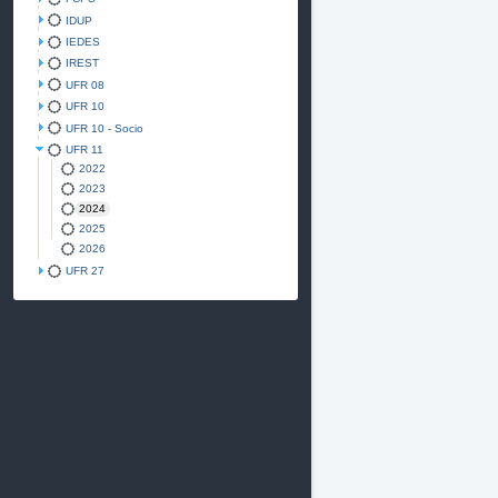
IDUP
IEDES
IREST
UFR 08
UFR 10
UFR 10 - Socio
UFR 11
2022
2023
2024
2025
2026
UFR 27