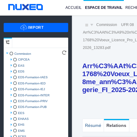
ACCUEIL
ESPACE DE TRAVAIL
RECH
Commission
UFR 08
Arr%C3%AAt%C3%A9%20n%C
1768%20Voeux_Licence_Pro_L
2026_13283.pdf
Commission
CIPCEA
Arr%C3%AAt%C
EAS
EDS
1768%20Voeux_L
EDS-Formation-IAES
8me_ann%C3%A9
EDS-Formation-IED
gerie_FI_2025-2
EDS-Formation-IEJ
EDS-Formation-INTER
EDS-Formation-PRIV
EDS-Formation-PUB
EES
EHAAS
EHS
Résumé
Relations
EMS
FCPS