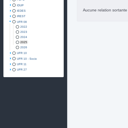
IDUP
Aucune relation sortant
IEDES
IREST
UFR 08
2022
2023
2024
2025
2026
UFR 10
UFR 10 - Socio
UFR 11
UFR 27