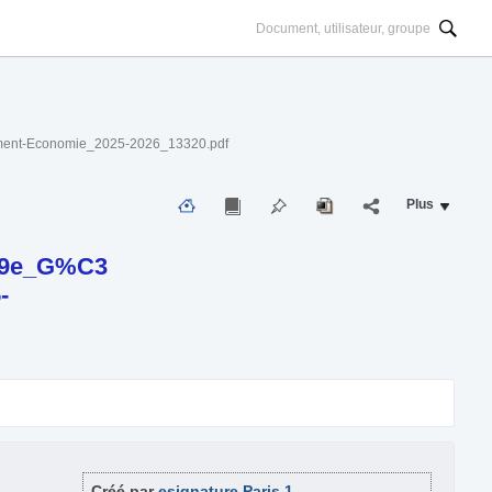
t-Economie_2025-2026_13320.pdf
Plus
A9e_G%C3
-
Créé par
esignature Paris 1