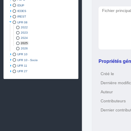
IDUP
Fichier principa
IEDES
IREST
UFR 08
2022
2023
2024
2025
2026
UFR 10
UFR 10 - Socio
Propriétés gén
UFR 11
UFR 27
Créé le
Dernière modific
Auteur
Contributeurs
Dernier contribu