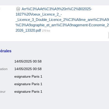
Arr%C3%AAt%C3%A9%20n%C2%B02025-
l
1827%20Voeux_Licence_2_-
_Licence_3_Double_Licence_2%C3%A8me_ann%C3%A
%C3%A9ographie_et_am%C3%A9nagement-Economie_2
2026_13320.pdf
270 ko
érales
14/05/2025 00:58
ation
14/05/2025 00:58
esignature Paris 1
esignature Paris 1
teur
esignature Paris 1