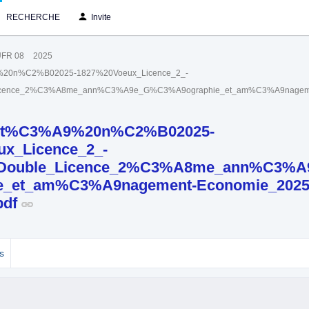
RECHERCHE
Invite
FR 08
2025
20n%C2%B02025-1827%20Voeux_Licence_2_-
Licence_2%C3%A8me_ann%C3%A9e_G%C3%A9ographie_et_am%C3%A9nagemen
t%C3%A9%20n%C2%B02025-
x_Licence_2_-
_Double_Licence_2%C3%A8me_ann%C3%
e_et_am%C3%A9nagement-Economie_2025
pdf
s