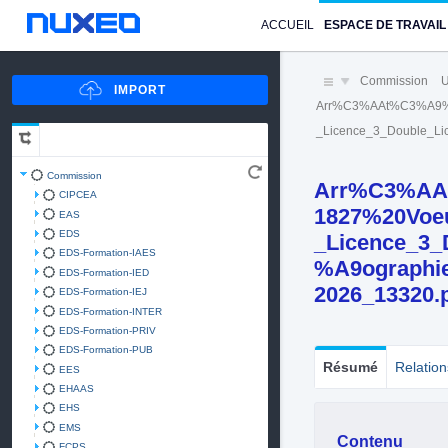
ACCUEIL
ESPACE DE TRAVAIL
Commission
U
Arr%C3%AAt%C3%A9%
_Licence_3_Double_
Commission
Arr%C3%AA
CIPCEA
1827%20Voeu
EAS
EDS
_Licence_3
EDS-Formation-IAES
%A9ographi
EDS-Formation-IED
2026_13320.
EDS-Formation-IEJ
EDS-Formation-INTER
EDS-Formation-PRIV
EDS-Formation-PUB
Résumé
Relation
EES
EHAAS
EHS
EMS
Contenu
FCPS