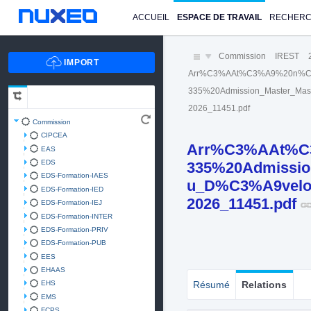
ACCUEIL
ESPACE DE TRAVAIL
RECHER
Commission
IREST
Arr%C3%AAt%C3%A9%20n%C
335%20Admission_Master_Mast
2026_11451.pdf
Commission
CIPCEA
Arr%C3%AAt%C
EAS
EDS
335%20Admissio
EDS-Formation-IAES
u_D%C3%A9velopp
EDS-Formation-IED
2026_11451.pdf
EDS-Formation-IEJ
EDS-Formation-INTER
EDS-Formation-PRIV
EDS-Formation-PUB
EES
EHAAS
EHS
Résumé
Relations
EMS
FCPS