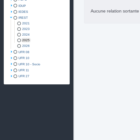
IDUP
Aucune relation sortant
IEDES
IREST
2021
2023
2024
2025
2026
UFR 08
UFR 10
UFR 10 - Socio
UFR 11
UFR 27