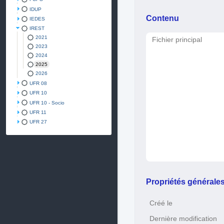
IDUP
Contenu
IEDES
IREST
2021
Fichier principal
2023
2024
2025
2026
UFR 08
UFR 10
UFR 10 - Socio
UFR 11
UFR 27
Propriétés générale
Créé le
Dernière modification