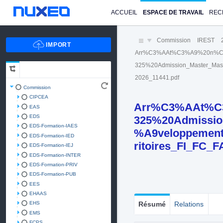
ACCUEIL
ESPACE DE TRAVAIL
REC
Commission
IREST
Arr%C3%AAt%C3%A9%20n%C
325%20Admission_Master_Mas
2026_11441.pdf
Commission
CIPCEA
Arr%C3%AAt%C
EAS
EDS
325%20Admissio
EDS-Formation-IAES
%A9veloppement
EDS-Formation-IED
ritoires_FI_FC_
EDS-Formation-IEJ
EDS-Formation-INTER
EDS-Formation-PRIV
EDS-Formation-PUB
EES
EHAAS
EHS
Résumé
Relations
EMS
FCPS