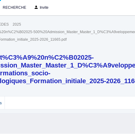
RECHERCHE
Invite
IEDES
2025
n%C2%B02025-500%20Admission_Master_Master_1_D%C3%A9veloppement_loc
rmation_initiale_2025-2026_11665.pdf
t%C3%A9%20n%C2%B02025-
ssion_Master_Master_1_D%C3%A9veloppe
ormations_socio-
giques_Formation_initiale_2025-2026_116
s