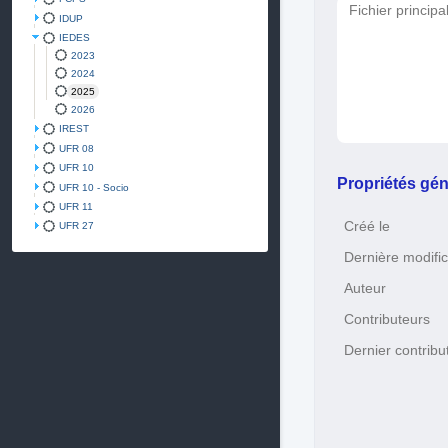
Fichier principa
IDUP
IEDES
2023
2024
2025
2026
IREST
UFR 08
UFR 10
Propriétés gén
UFR 10 - Socio
UFR 11
Créé le
UFR 27
Dernière modific
Auteur
Contributeurs
Dernier contribu