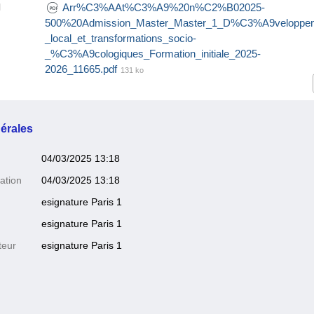
Arr%C3%AAt%C3%A9%20n%C2%B02025-
l
500%20Admission_Master_Master_1_D%C3%A9veloppe
_local_et_transformations_socio-
_%C3%A9cologiques_Formation_initiale_2025-
2026_11665.pdf
131 ko
érales
04/03/2025 13:18
ation
04/03/2025 13:18
esignature Paris 1
esignature Paris 1
teur
esignature Paris 1