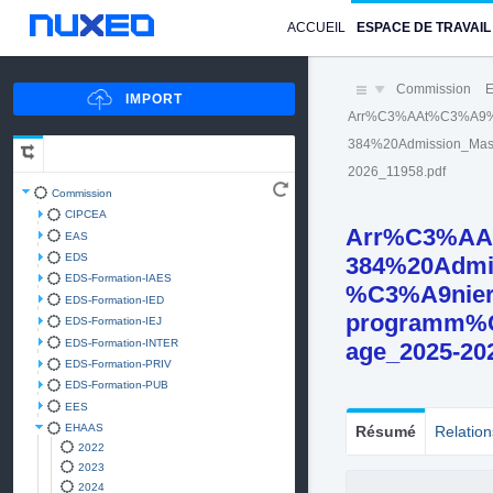
ACCUEIL
ESPACE DE TRAVAIL
Commission
Arr%C3%AAt%C3%A9
384%20Admission_Mas
2026_11958.pdf
Commission
CIPCEA
Arr%C3%AA
EAS
EDS
384%20Admi
EDS-Formation-IAES
%C3%A9nier
EDS-Formation-IED
programm%C3
EDS-Formation-IEJ
EDS-Formation-INTER
age_2025-20
EDS-Formation-PRIV
EDS-Formation-PUB
EES
EHAAS
Résumé
Relation
2022
2023
2024