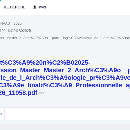
RECHERCHE
Invite
EHAAS
2025
%20n%C2%B02025-
ter_Master_2_Arch%C3%A9o__parc__Ing%C3%A9nierie_de_l_Arch%C3%A9olog
t%C3%A9%20n%C2%B02025-
ssion_Master_Master_2_Arch%C3%A9o__p
ie_de_l_Arch%C3%A9ologie_pr%C3%A9ven
%A9e_finalit%C3%A9_Professionnelle_ap
26_11958.pdf
s