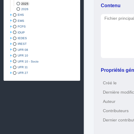
2025
Contenu
2026
EHS
Fichier principa
EMS
FCPS
IDUP
IEDES
IREST
UFR 08
UFR 10
UFR 10 - Socio
UFR 11
Propriétés gén
UFR 27
Créé le
Dernière modific
Auteur
Contributeurs
Dernier contribu