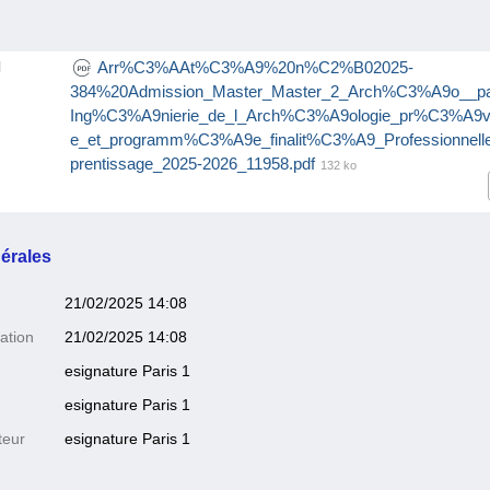
Arr%C3%AAt%C3%A9%20n%C2%B02025-
l
384%20Admission_Master_Master_2_Arch%C3%A9o__p
Ing%C3%A9nierie_de_l_Arch%C3%A9ologie_pr%C3%A9ve
e_et_programm%C3%A9e_finalit%C3%A9_Professionnell
prentissage_2025-2026_11958.pdf
132 ko
érales
21/02/2025 14:08
ation
21/02/2025 14:08
esignature Paris 1
esignature Paris 1
teur
esignature Paris 1