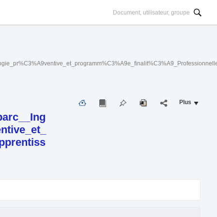
ie_pr%C3%A9ventive_et_programm%C3%A9e_finalit%C3%A9_Professionnelle
Plus
arc__Ing
tive_et_
prentiss