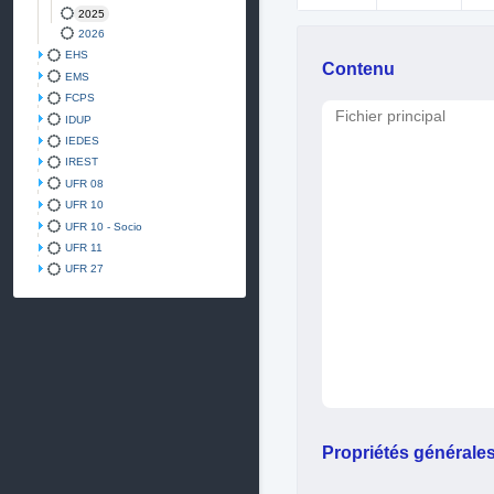
2025
2026
EHS
Contenu
EMS
FCPS
Fichier principal
IDUP
IEDES
IREST
UFR 08
UFR 10
UFR 10 - Socio
UFR 11
UFR 27
Propriétés générale