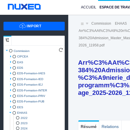
ACCUEIL
ESPACE DE TRAV
Commission
EHAAS
Arr%C3%AAt%C3%A9%20n%C
384%20Admission_Master_Mas
2026_11958.pdf
Commission
CIPCEA
Arr%C3%AAt%C
EAS
EDS
384%20Admissio
EDS-Formation-IAES
%C3%A9nierie_d
EDS-Formation-IED
programm%C3%A9
EDS-Formation-IEJ
EDS-Formation-INTER
age_2025-2026_1
EDS-Formation-PRIV
EDS-Formation-PUB
EES
EHAAS
2022
2023
Résumé
Relations
2024