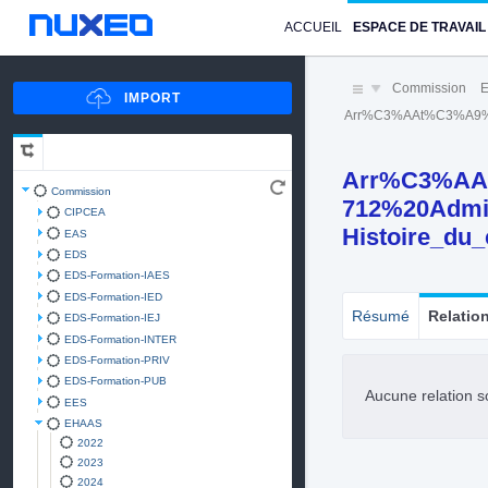
ACCUEIL
ESPACE DE TRAVAIL
Commission
Arr%C3%AAt%C3%A9%2
Arr%C3%AA
Commission
712%20Admi
CIPCEA
Histoire_du
EAS
EDS
EDS-Formation-IAES
EDS-Formation-IED
Résumé
Relatio
EDS-Formation-IEJ
EDS-Formation-INTER
EDS-Formation-PRIV
EDS-Formation-PUB
Aucune relation s
EES
EHAAS
2022
2023
2024