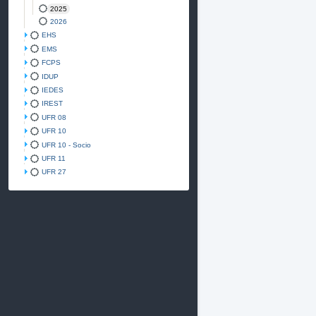
2025
2026
EHS
EMS
FCPS
IDUP
IEDES
IREST
UFR 08
UFR 10
UFR 10 - Socio
UFR 11
UFR 27