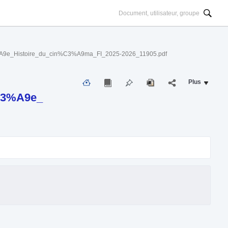
_Histoire_du_cin%C3%A9ma_FI_2025-2026_11905.pdf
Plus
C3%A9e_