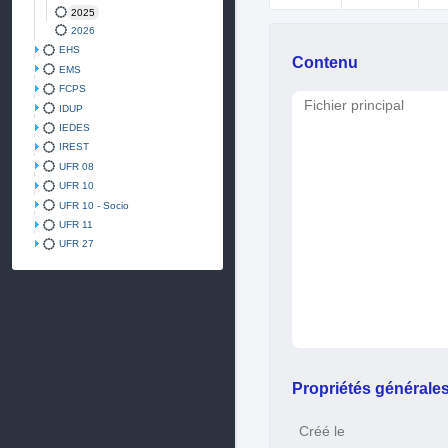
2025
2026
EHS
Contenu
EMS
FCPS
Fichier principal
IDUP
IEDES
IREST
UFR 08
UFR 10
UFR 10 - Socio
UFR 11
UFR 27
Propriétés générale
Créé le