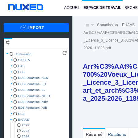
ACCUEIL
ESPACE DE TRAVAIL
RECHE
Commission
EHAAS
Arr%C3%AAt%C3%A9%20n%C2
_Licence_3_Licence_3%C3%A8
2026_11893.pdf
Commission
CIPCEA
Arr%C3%AAt%C
EAS
EDS
700%20Voeux_Li
EDS-Formation-IAES
_Licence_3_Lic
EDS-Formation-IED
art_et_arch%C3
EDS-Formation-IEJ
EDS-Formation-INTER
a_2025-2026_118
EDS-Formation-PRIV
EDS-Formation-PUB
EES
EHAAS
2022
2023
Résumé
Relations
2024