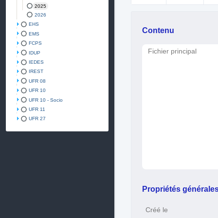
2025
2026
EHS
Contenu
EMS
FCPS
Fichier principal
IDUP
IEDES
IREST
UFR 08
UFR 10
UFR 10 - Socio
UFR 11
UFR 27
Propriétés générale
Créé le