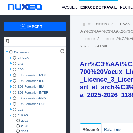
ACCUEIL
ESPACE DE TRAVAIL
RECHE
Commission
EHAAS
Arr%C3%AAt%C3%A9%20n%C2
_Licence_3_Licence_3%C3%A8
2026_11893.pdf
Commission
CIPCEA
Arr%C3%AAt%C
EAS
EDS
700%20Voeux_Li
EDS-Formation-IAES
_Licence_3_Lic
EDS-Formation-IED
art_et_arch%C3
EDS-Formation-IEJ
EDS-Formation-INTER
a_2025-2026_118
EDS-Formation-PRIV
EDS-Formation-PUB
EES
EHAAS
2022
2023
Résumé
Relations
2024