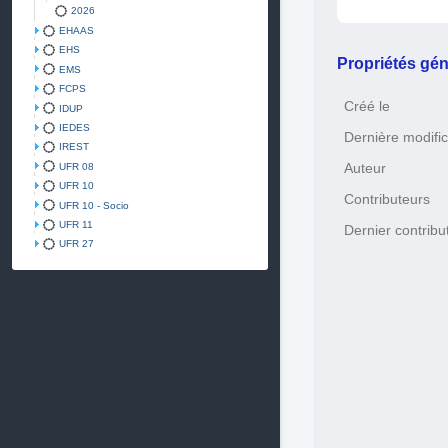
2026
EHAAS
EHS
Propriétés gén
EMS
FCPS
Créé le
IDUP
IEDES
Dernière modific
IREST
Auteur
UFR 08
UFR 10
Contributeurs
UFR 10 - Socio
UFR 11
Dernier contribu
UFR 27