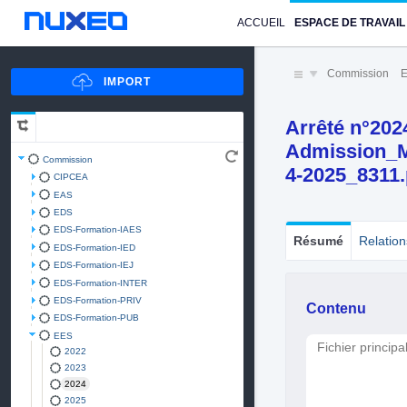
ACCUEIL
ESPACE DE TRAVAIL
Commission
Arrêté n°202
Admission_
Commission
4-2025_8311.
CIPCEA
EAS
EDS
EDS-Formation-IAES
Résumé
Relation
EDS-Formation-IED
EDS-Formation-IEJ
EDS-Formation-INTER
EDS-Formation-PRIV
Contenu
EDS-Formation-PUB
EES
Fichier principa
2022
2023
2024
2025