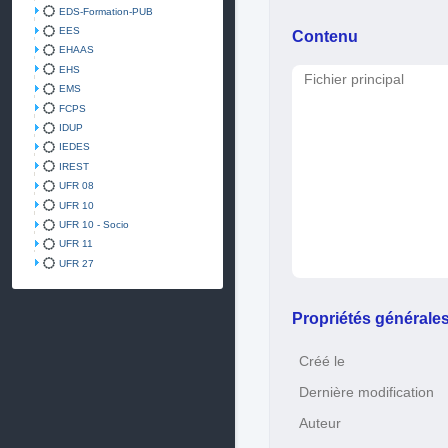
EDS-Formation-PUB
EES
Contenu
EHAAS
EHS
Fichier principal
EMS
FCPS
IDUP
IEDES
IREST
UFR 08
UFR 10
UFR 10 - Socio
UFR 11
UFR 27
Propriétés générale
Créé le
Dernière modification
Auteur