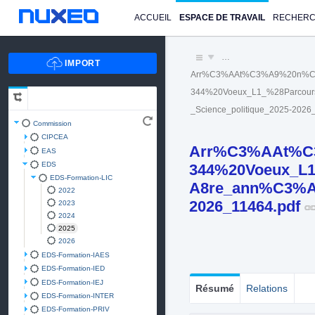
ACCUEIL
ESPACE DE TRAVAIL
RECHER
…
Arr%C3%AAt%C3%A9%20n%C
344%20Voeux_L1_%28Parcour
_Science_politique_2025-2026
Commission
CIPCEA
Arr%C3%AAt%C
EAS
EDS
344%20Voeux_L
EDS-Formation-LIC
A8re_ann%C3%A9e
2022
2026_11464.pdf
2023
2024
2025
2026
EDS-Formation-IAES
EDS-Formation-IED
EDS-Formation-IEJ
Résumé
Relations
EDS-Formation-INTER
EDS-Formation-PRIV