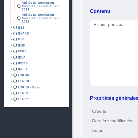
Arrêtés de commission -
Masters 1 de Droit Public -
2022
Contenu
Arrêtés de commission -
Masters 2 de Droit Public -
2022
Fichier principal
EES
EHAAS
EHS
EMS
FCPS
IDUP
IEDES
IREST
UFR 08
UFR 10
UFR 10 - Socio
UFR 11
Propriétés générale
UFR 27
Créé le
Dernière modification
Auteur