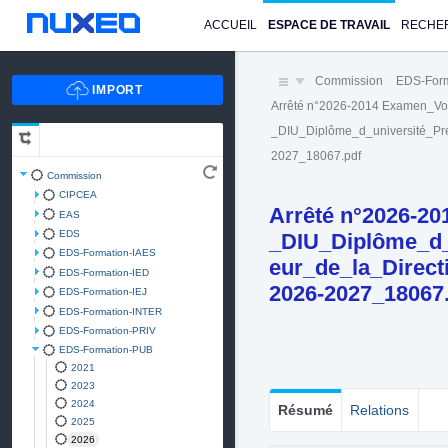
ACCUEIL
ESPACE DE TRAVAIL
RECHE
Commission
EDS-For
Arrêté n°2026-2014 Examen_V
_DIU_Diplôme_d_université_Pr
2027_18067.pdf
Commission
CIPCEA
Arrêté n°2026-2
EAS
EDS
_DIU_Diplôme_d_
EDS-Formation-IAES
eur_de_la_Direc
EDS-Formation-IED
2026-2027_18067
EDS-Formation-IEJ
EDS-Formation-INTER
EDS-Formation-PRIV
EDS-Formation-PUB
2021
2023
2024
Résumé
Relations
2025
2026