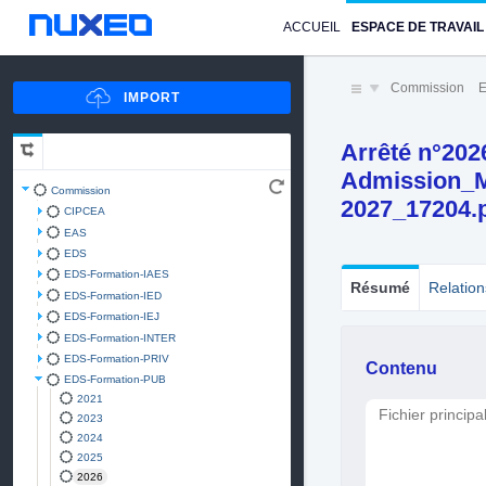
ACCUEIL
ESPACE DE TRAVAIL
Commission
E
Arrêté n°202
Admission_M
Commission
2027_17204.
CIPCEA
EAS
EDS
EDS-Formation-IAES
Résumé
Relation
EDS-Formation-IED
EDS-Formation-IEJ
EDS-Formation-INTER
EDS-Formation-PRIV
Contenu
EDS-Formation-PUB
2021
Fichier principa
2023
2024
2025
2026