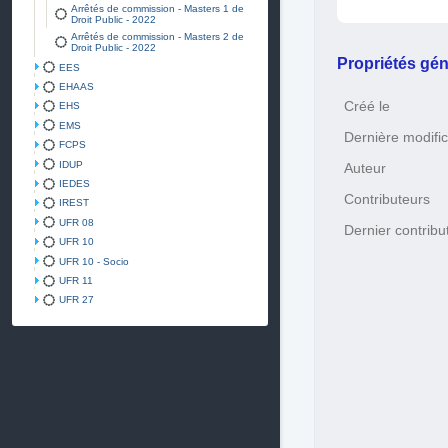
Arrêtés de commission - Masters 1 de
Droit Public - 2022
Arrêtés de commission - Masters 2 de
Droit Public - 2022
Propriétés gén
EES
EHAAS
Créé le
EHS
EMS
Dernière modific
FCPS
IDUP
Auteur
IEDES
Contributeurs
IREST
UFR 08
Dernier contribu
UFR 10
UFR 10 - Socio
UFR 11
UFR 27