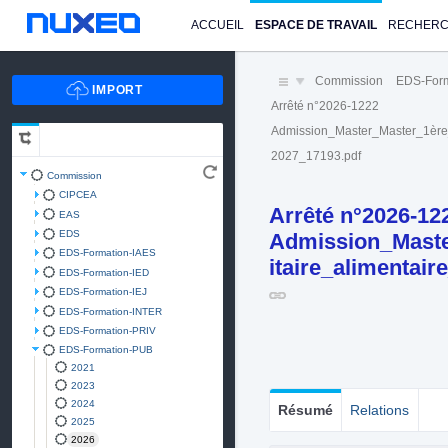
ACCUEIL
ESPACE DE TRAVAIL
RECHER
Commission
EDS-For
Arrêté n°2026-1222
Admission_Master_Master_1ère_
2027_17193.pdf
Commission
CIPCEA
Arrêté n°2026-12
EAS
EDS
Admission_Maste
EDS-Formation-IAES
itaire_alimentai
EDS-Formation-IED
EDS-Formation-IEJ
EDS-Formation-INTER
EDS-Formation-PRIV
EDS-Formation-PUB
2021
2023
2024
Résumé
Relations
2025
2026