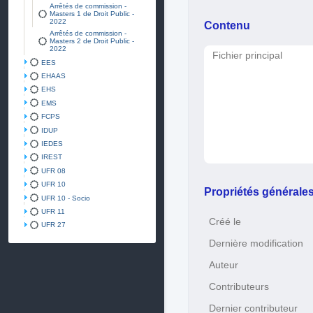
Arrêtés de commission -
Masters 1 de Droit Public -
2022
Contenu
Arrêtés de commission -
Masters 2 de Droit Public -
2022
Fichier principal
EES
EHAAS
EHS
EMS
FCPS
IDUP
IEDES
IREST
UFR 08
UFR 10
Propriétés générale
UFR 10 - Socio
UFR 11
Créé le
UFR 27
Dernière modification
Auteur
Contributeurs
Dernier contributeur