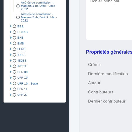
Fichier principal
Arrêtés de commission -
Masters 1 de Droit Public -
2022
Arrêtés de commission -
Masters 2 de Droit Public -
2022
EES
EHAAS
EHS
EMS
FCPS
Propriétés générale
IDUP
IEDES
Créé le
IREST
UFR 08
Dernière modification
UFR 10
Auteur
UFR 10 - Socio
UFR 11
Contributeurs
UFR 27
Dernier contributeur