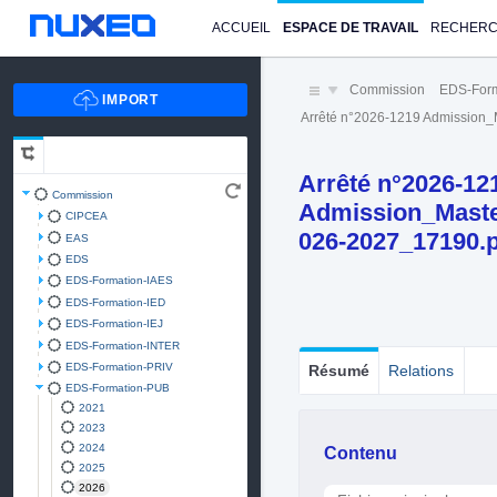
ACCUEIL
ESPACE DE TRAVAIL
RECHER
Commission
EDS-For
Arrêté n°2026-1219 Admission
Arrêté n°2026-12
Commission
Admission_Maste
CIPCEA
026-2027_17190.
EAS
EDS
EDS-Formation-IAES
EDS-Formation-IED
EDS-Formation-IEJ
EDS-Formation-INTER
EDS-Formation-PRIV
Résumé
Relations
EDS-Formation-PUB
2021
2023
2024
Contenu
2025
2026