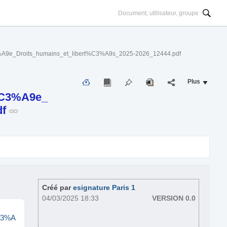
_Droits_humains_et_libert%C3%A9s_2025-2026_12444.pdf
Plus
%C3%A9e_
df
Créé par
esignature Paris 1
04/03/2025 18:33
VERSION 0.0
C3%A