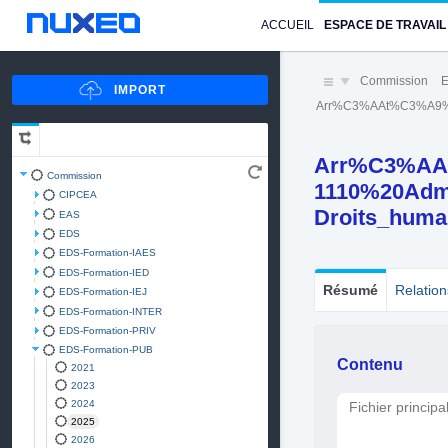
ACCUEIL
ESPACE DE TRAVAIL
Commission
E
Arr%C3%AAt%C3%A9%2
Arr%C3%AA
Commission
1110%20Adm
CIPCEA
Droits_huma
EAS
EDS
EDS-Formation-IAES
EDS-Formation-IED
Résumé
Relation
EDS-Formation-IEJ
EDS-Formation-INTER
EDS-Formation-PRIV
EDS-Formation-PUB
Contenu
2021
2023
2024
Fichier principa
2025
2026