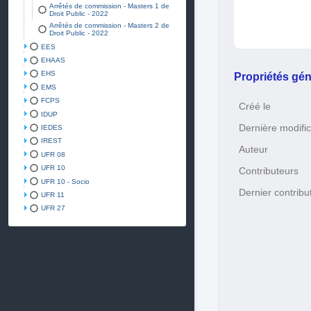
Arrêtés de commission - Masters 1 de
Droit Public - 2022
Arrêtés de commission - Masters 2 de
Droit Public - 2022
EES
EHAAS
EHS
Propriétés gén
EMS
FCPS
Créé le
IDUP
Dernière modific
IEDES
IREST
Auteur
UFR 08
UFR 10
Contributeurs
UFR 10 - Socio
Dernier contribu
UFR 11
UFR 27