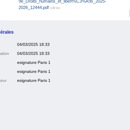
9e_Droits_humains_et_libert%C3%A9s_2025-
2026_12444.pdf
130 ko
érales
04/03/2025 18:33
ation
04/03/2025 18:33
esignature Paris 1
esignature Paris 1
teur
esignature Paris 1