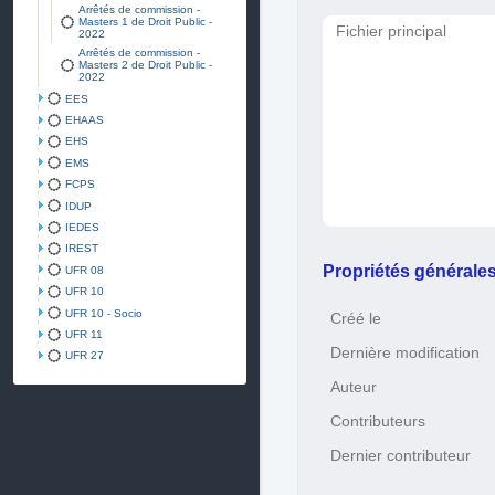
Arrêtés de commission -
Masters 1 de Droit Public -
Fichier principal
2022
Arrêtés de commission -
Masters 2 de Droit Public -
2022
EES
EHAAS
EHS
EMS
FCPS
IDUP
IEDES
IREST
Propriétés générale
UFR 08
UFR 10
UFR 10 - Socio
Créé le
UFR 11
Dernière modification
UFR 27
Auteur
Contributeurs
Dernier contributeur