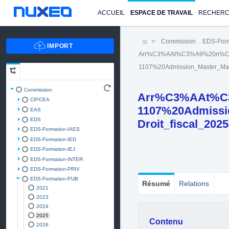
ACCUEIL
ESPACE DE TRAVAIL
RECHER
Commission
EDS-For
Arr%C3%AAt%C3%A9%20n%C
1107%20Admission_Master_Ma
Commission
Arr%C3%AAt%C
CIPCEA
1107%20Admiss
EAS
EDS
Droit_fiscal_202
EDS-Formation-IAES
EDS-Formation-IED
EDS-Formation-IEJ
EDS-Formation-INTER
EDS-Formation-PRIV
EDS-Formation-PUB
Résumé
Relations
2021
2023
2024
2025
Contenu
2026