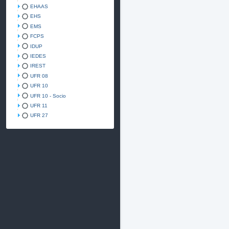
EHAAS
EHS
EMS
FCPS
IDUP
IEDES
IREST
UFR 08
UFR 10
UFR 10 - Socio
UFR 11
UFR 27