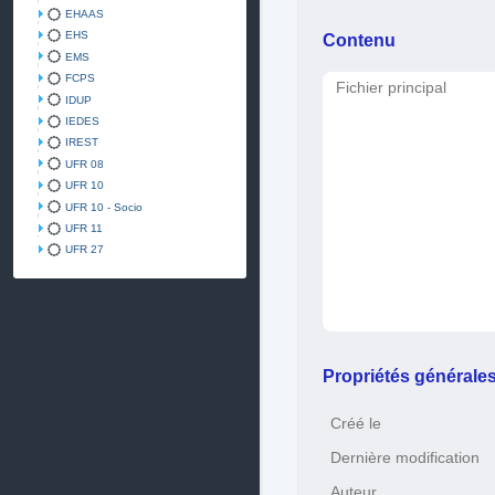
EHAAS
EHS
Contenu
EMS
FCPS
Fichier principal
IDUP
IEDES
IREST
UFR 08
UFR 10
UFR 10 - Socio
UFR 11
UFR 27
Propriétés générale
Créé le
Dernière modification
Auteur