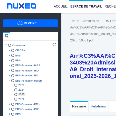
ACCUEIL
ESPACE DE TRAVAIL
RECHE
Commission
EDS-For
Arr%C3%AAt%C3%A9%20n%C
3403%20Admission_Master_Mas
2026_10581.pdf
Commission
CIPCEA
Arr%C3%AAt%C
EAS
EDS
3403%20Admissi
EDS-Formation-IAES
A9_Droit_intern
EDS-Formation-IED
onal_2025-2026_
EDS-Formation-IEJ
EDS-Formation-INTER
2023
2024
2025
2026
EDS-Formation-PRIV
Résumé
Relations
EDS-Formation-PUB
EES