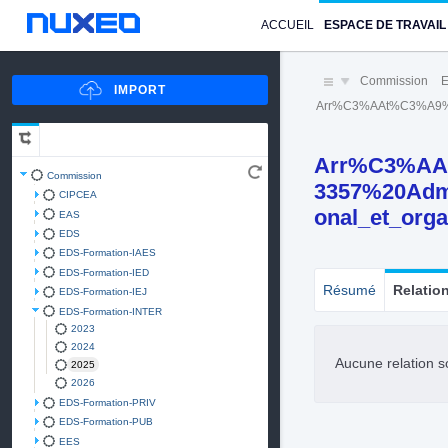
ACCUEIL
ESPACE DE TRAVAIL
Commission
E
Arr%C3%AAt%C3%A9%20n
Arr%C3%AA
Commission
3357%20Admi
CIPCEA
onal_et_orga
EAS
EDS
EDS-Formation-IAES
EDS-Formation-IED
Résumé
Relatio
EDS-Formation-IEJ
EDS-Formation-INTER
2023
2024
Aucune relation s
2025
2026
EDS-Formation-PRIV
EDS-Formation-PUB
EES