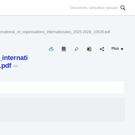
onal_et_organisations_internationales_2025-2026_10535.pdf
Plus
nternati
.pdf