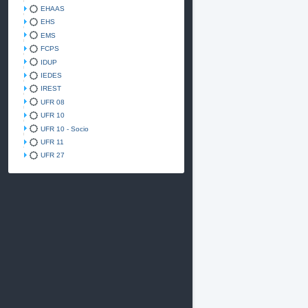
EHAAS
EHS
EMS
FCPS
IDUP
IEDES
IREST
UFR 08
UFR 10
UFR 10 - Socio
UFR 11
UFR 27