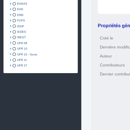
EHAAS
EHS
EMS
FCPS
Propriétés gén
IDUP
IEDES
IREST
Créé le
UFR 08
Dernière modific
UFR 10
UFR 10 - Socio
Auteur
UFR 11
Contributeurs
UFR 27
Dernier contribu