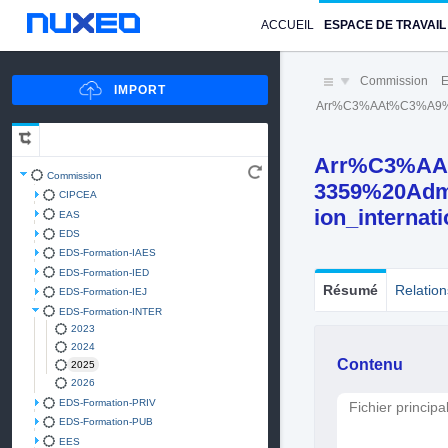
ACCUEIL
ESPACE DE TRAVAIL
Commission
E
Arr%C3%AAt%C3%A9%20n
Arr%C3%AA
Commission
3359%20Admi
CIPCEA
ion_internat
EAS
EDS
EDS-Formation-IAES
EDS-Formation-IED
Résumé
Relation
EDS-Formation-IEJ
EDS-Formation-INTER
2023
2024
Contenu
2025
2026
EDS-Formation-PRIV
Fichier principa
EDS-Formation-PUB
EES