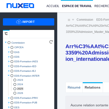
ACCUEIL
ESPACE DE TRAVAIL
RECHER
Commission
EDS-For
Arr%C3%AAt%C3%A9%20n%C
3359%20Admission_Master_Mast
Commission
Arr%C3%AAt%C
CIPCEA
3359%20Admissio
EAS
EDS
ion_internationa
EDS-Formation-IAES
EDS-Formation-IED
EDS-Formation-IEJ
EDS-Formation-INTER
2023
2024
Résumé
Relations
2025
2026
EDS-Formation-PRIV
EDS-Formation-PUB
Aucune relation sortant
EES