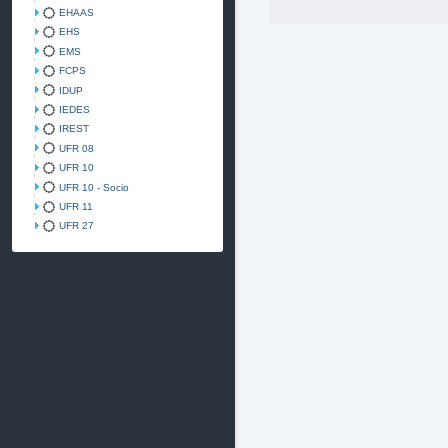
EHAAS
EHS
EMS
FCPS
IDUP
IEDES
IREST
UFR 08
UFR 10
UFR 10 - Socio
UFR 11
UFR 27