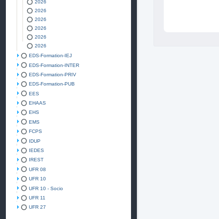
2026
2026
2026
2026
2026
2026
EDS-Formation-IEJ
EDS-Formation-INTER
EDS-Formation-PRIV
EDS-Formation-PUB
EES
EHAAS
EHS
EMS
FCPS
IDUP
IEDES
IREST
UFR 08
UFR 10
UFR 10 - Socio
UFR 11
UFR 27