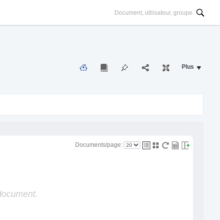
Plus
Documents/page:
 document.