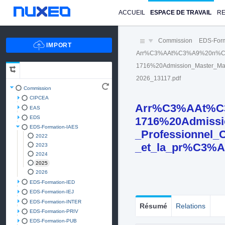
ACCUEIL
ESPACE DE TRAVAIL
R
Commission
EDS-Form
Arr%C3%AAt%C3%A9%20n%C
1716%20Admission_Master_M
2026_13117.pdf
Commission
CIPCEA
Arr%C3%AAt%C
EAS
EDS
1716%20Admiss
EDS-Formation-IAES
_Professionnel_
2022
_et_la_pr%C3%A
2023
2024
2025
2026
EDS-Formation-IED
EDS-Formation-IEJ
EDS-Formation-INTER
Résumé
Relations
EDS-Formation-PRIV
EDS-Formation-PUB