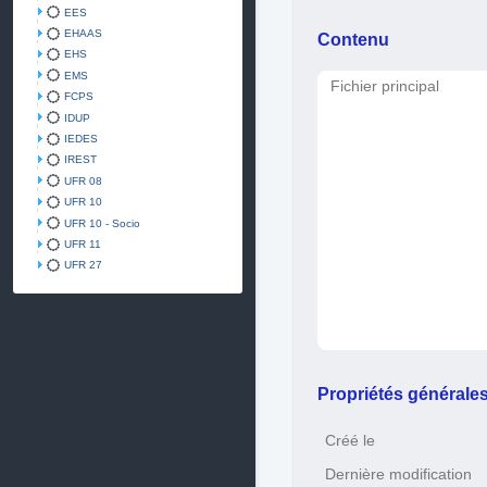
EES
EHAAS
Contenu
EHS
EMS
Fichier principal
FCPS
IDUP
IEDES
IREST
UFR 08
UFR 10
UFR 10 - Socio
UFR 11
UFR 27
Propriétés générale
Créé le
Dernière modification